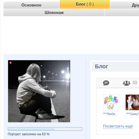
Блог
( 0 )
Основное
Др
Шпионаж
Блог
33
***Любимка***
***Заяц*
Посмотреть ещё
Портрет заполнен на 63 %