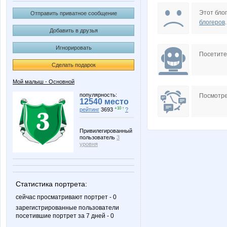
Angel_NN
Ang
Этот блог
Отправить приватное сообщение
блогеров
.
Добавить в друзья
Игнорировать
In-visible
KKseniy
Посетит
Сделать подарок
Мой малыш - Основной
Lia85
MAPTA
популярность:
Посмотре
12540 место
+10 ↑
рейтинг
3693
?
Привилегированный
пользователь
3
Nayada3881
Olushka
уровня
Статистика портрета:
Vinogradinka
anaida
сейчас просматривают портрет - 0
зарегистрированные пользователи
посетившие портрет за 7 дней - 0